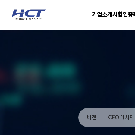
기업소개
시험인증
비전
CEO 메시지