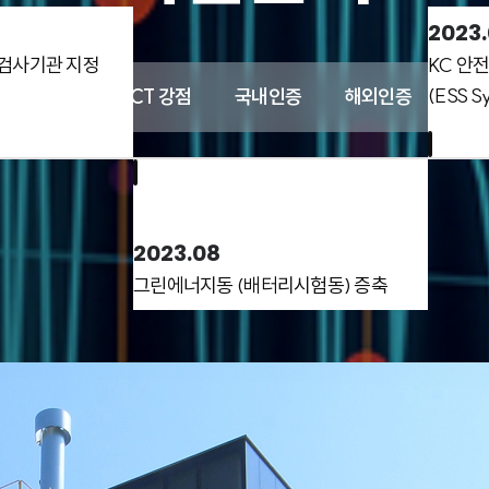
2023
검사기관 지정
KC 안
(ESS S
T 시험인증
HCT 강점
국내인증
해외인증
시험
2023.08
그린에너지동 (배터리시험동) 증축