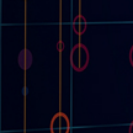
03
외부단락/열노출 시험
06
충격 시험