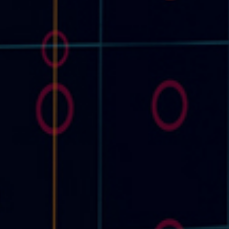
01
02
Cycle/과충전/과방전 시험
온도/습도 시험
04
05
내부단락 시험
(복합)진동 시험