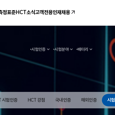
측정표준
HCT소식
고객전용
인재채용
시험인증
시험분야
배터리
시험분야
T 시험인증
HCT 강점
국내인증
해외인증
시험