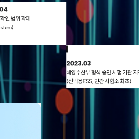
.04
전확인 범위 확대
ystem)
분야
2023.03
해양수산부 형식 승인 시험 기관 지
(선박용ESS, 민간 시험소 최초)