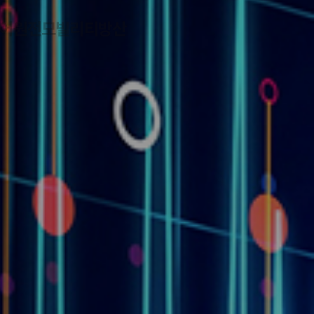
어
원전
모빌리티
방산
.